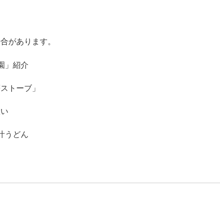
場合があります。
園」紹介
薪ストーブ」
想い
汁うどん