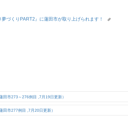
り夢づくりPART2』に蓮田市が取り上げられます！
273～276例目 ,7月19日更新）
市277例目 ,7月20日更新）