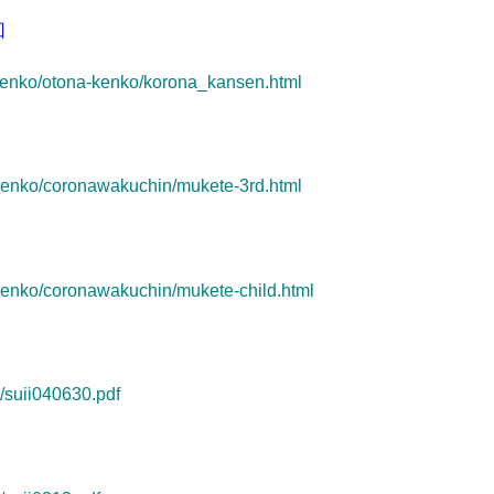
回
/kenko/otona-kenko/korona_kansen.html
-kenko/coronawakuchin/mukete-3rd.html
-kenko/coronawakuchin/mukete-child.html
/suii040630.pdf