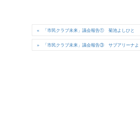
「市民クラブ未来」議会報告① 菊池よしひと
「市民クラブ未来」議会報告③ サブアリーナよ